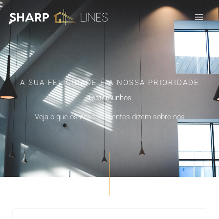
Skip
to
content
A SUA FELICIDADE É A NOSSA PRIORIDADE
Testemunhos
Veja o que os nossos clientes dizem sobre nós